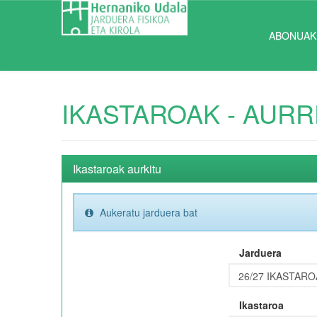
ABONUAK
IKASTAROAK - AURR
Ikastaroak aurkitu
Aukeratu jarduera bat
Jarduera
Ikastaroa