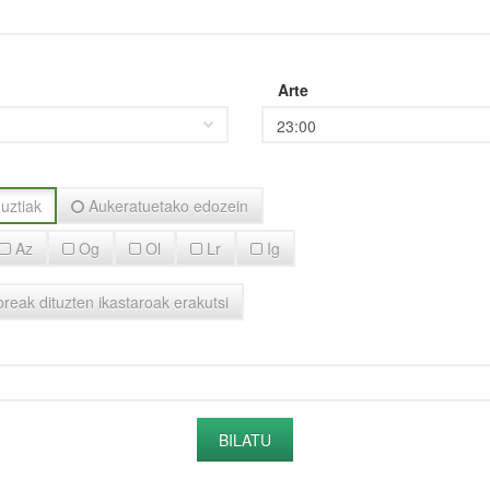
Arte
uztiak
Aukeratuetako edozein
Az
Og
Ol
Lr
Ig
ibreak dituzten ikastaroak erakutsi