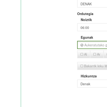
Ordutegia
Noiztik
Egunak
Aukeratutako g
Al
Ar
Bakarrik leku l
Hizkuntza