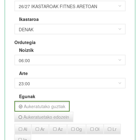
Ikastaroa
Ordutegia
Noiztik
Arte
Egunak
Aukeratutako guztiak
Aukeratuetako edozein
Al
Ar
Az
Og
Ol
Lr
Ig