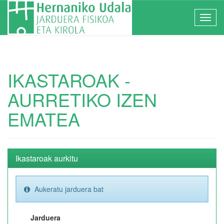
IKASTAROAK -
AURRETIKO IZEN
EMATEA
Ikastaroak aurkitu
Aukeratu jarduera bat
Jarduera