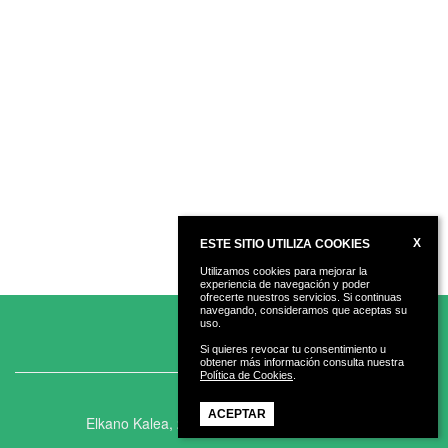
X
ESTE SITIO UTILIZA COOKIES
Utilizamos cookies para mejorar la
experiencia de navegación y poder
ofrecerte nuestros servicios. Si continuas
navegando, consideramos que aceptas su
uso.
Si quieres revocar tu consentimiento u
obtener más información consulta nuestra
Política de Cookies
.
Hernani Kirola
ACEPTAR
Elkano Kalea, 27, 20120 Hernani, Gipuzkoa