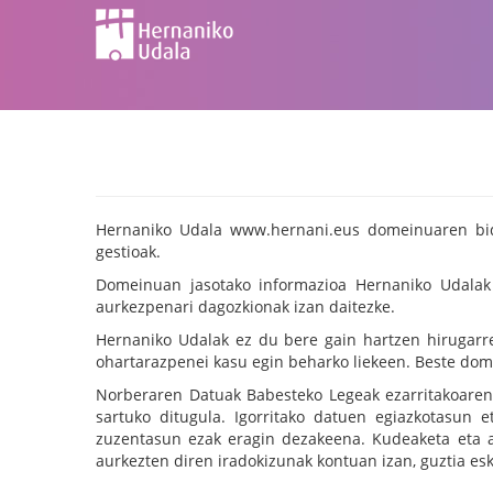
Hernaniko Udala www.hernani.eus domeinuaren bidez
gestioak.
Domeinuan jasotako informazioa Hernaniko Udalak a
aurkezpenari dagozkionak izan daitezke.
Hernaniko Udalak ez du bere gain hartzen hirugarr
ohartarazpenei kasu egin beharko liekeen. Beste dom
Norberaren Datuak Babesteko Legeak ezarritakoaren
sartuko ditugula. Igorritako datuen egiazkotasun 
zuzentasun ezak eragin dezakeena. Kudeaketa eta ad
aurkezten diren iradokizunak kontuan izan, guztia es