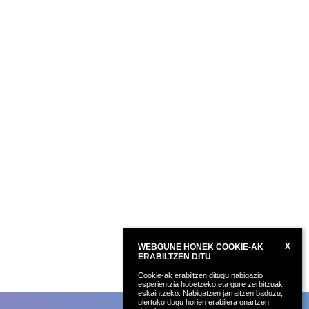
X
WEBGUNE HONEK COOKIE-AK
ERABILTZEN DITU
Cookie-ak erabiltzen ditugu nabigazio
esperientzia hobetzeko eta gure zerbitzuak
eskaintzeko. Nabigatzen jarraitzen baduzu,
ulertuko dugu horien erabilera onartzen