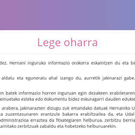
Lege oharra
, Hernani inguruko informazio orokorra eskaintzen du eta bere
ldatu eta eguneratu ahal izango du, aurretik jakinarazi gabe
en batek informazio horren inguruan egin dezakeen erabileraren
einuetako esteka edo dokumentu bidez eskuragarri dauden edukien
 arabera, jakinarazten dizugu zuk emandako datuak Hernaniko Uda
eta zuzentasunaren erantzule bakarra erabiltzailea da, eta U
ministrazioa erraztea da fitxategiaren helburua, zerbitzu berria
kainitako zerbitzuak zabaldu eta hobetzeko helburuarekin.