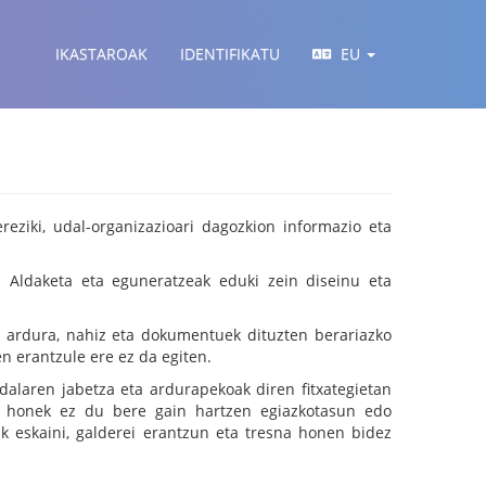
IKASTAROAK
IDENTIFIKATU
EU
ziki, udal-organizazioari dagozkion informazio eta
. Aldaketa eta eguneratzeak eduki zein diseinu eta
 ardura, nahiz eta dokumentuek dituzten berariazko
 erantzule ere ez da egiten.
laren jabetza eta ardurapekoak diren fitxategietan
dal honek ez du bere gain hartzen egiazkotasun edo
k eskaini, galderei erantzun eta tresna honen bidez